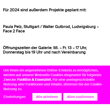
Für 2024 sind außerdem Projekte geplant mit:
Paula Pelz, Stuttgart / Walter Gutbrod, Ludwigsburg –
Face 2 Face
Öffnungszeiten der Galerie: Mi. – Fr. 13 – 17 Uhr,
Donnerstag bis 19 Uhr und nach Vereinbarung
Um Ihnen ein angenehmes Online-Erlebnis zu ermöglichen,
werden auf unserer Webseite Cookies eingesetzt für folgende
alle Fotografien der Galerieräume ©Sue Barr
Zwecke:
Funktion & Essenziell
. Für eine uneingeschränkte
Nutzung aller Funktionen und Inhalte, stimmen Sie der Cookie-
Nutzung zu.
Einstellungen
Alle ablehnen
Allen zustimmen